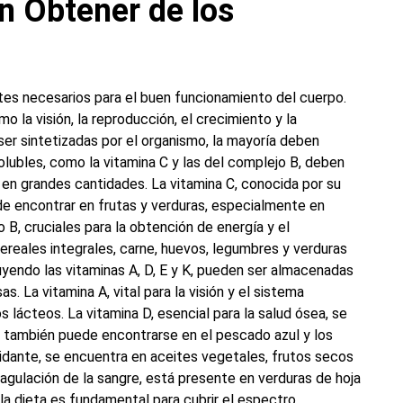
 Obtener de los
ntes necesarios para el buen funcionamiento del cuerpo.
 la visión, la reproducción, el crecimiento y la
ser sintetizadas por el organismo, la mayoría deben
olubles, como la vitamina C y las del complejo B, deben
en grandes cantidades. La vitamina C, conocida por su
ede encontrar en frutas y verduras, especialmente en
o B, cruciales para la obtención de energía y el
reales integrales, carne, huevos, legumbres y verduras
cluyendo las vitaminas A, D, E y K, pueden ser almacenadas
. La vitamina A, vital para la visión y el sistema
os lácteos. La vitamina D, esencial para la salud ósea, se
ro también puede encontrarse en el pescado azul y los
xidante, se encuentra en aceites vegetales, frutos secos
oagulación de la sangre, está presente en verduras de hoja
 la dieta es fundamental para cubrir el espectro