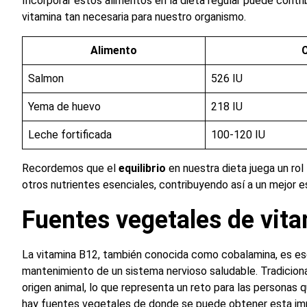
Incorporar estos alimentos en la dieta regular puede contr
vitamina tan necesaria para nuestro organismo.
Alimento
C
Salmon
526 IU
Yema de huevo
218 IU
Leche fortificada
100-120 IU
Recordemos que el
equilibrio
en nuestra dieta juega un rol
otros nutrientes esenciales, contribuyendo así a un mejor e
Fuentes vegetales de vit
La vitamina B12, también conocida como cobalamina, es esen
mantenimiento de un sistema nervioso saludable. Tradicion
origen animal, lo que representa un reto para las personas 
hay fuentes vegetales de donde se puede obtener esta imp