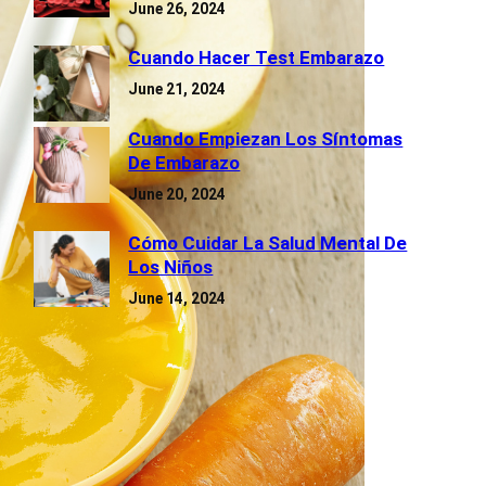
June 26, 2024
Cuando Hacer Test Embarazo
June 21, 2024
Cuando Empiezan Los Síntomas
De Embarazo
June 20, 2024
Cómo Cuidar La Salud Mental De
Los Niños
June 14, 2024
Categorías
EMBARAZO
(4)
NOTICIAS
(10)
PEDIATRIA
(6)