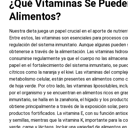
¿Qué Vitaminas Se Pueden
Alimentos?
Nuestra dieta juega un papel crucial en el aporte de nutrie
Entre estos, las vitaminas son esenciales para procesos como
regulación del sistema inmunitario. Aunque algunas pueden 
obtenerse a través de la alimentación. Las vitaminas hidros
consumirse regularmente ya que el cuerpo no las almacena 
papel en el fortalecimiento del sistema inmunitario, se pu
cítricos como la naranja y el kiwi. Las vitaminas del complej
metabolismo celular, están presentes en alimentos como ce
de hoja verde. Por otro lado, las vitaminas liposolubles, in
por el organismo y se encuentran en alimentos ricos en grasas
inmunitario, se halla en la zanahoria, el hígado y los product
obtiene principalmente a través de la exposición solar, pe
productos fortificados. La vitamina E, con su función antio
y semillas, mientras que la vitamina K, importante para la c
verde, carne y lácteos. Incluir una variedad de alimentos en