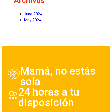
Archivos
June 2024
May 2024
Mamá, no estás
sola
24 horas a tu
disposición